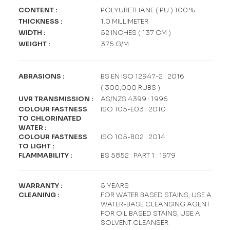
CONTENT
:
POLYURETHANE ( PU ) 100 %
THICKNESS
:
1.0 MILLIMETER
WIDTH
:
52 INCHES ( 137 CM )
WEIGHT
:
375 G/M
ABRASIONS
:
BS EN ISO 12947-2 : 2016
( 300,000 RUBS )
UVR TRANSMISSION
:
AS/NZS 4399 : 1996
COLOUR FASTNESS
ISO 105-E03 : 2010
TO CHLORINATED
WATER
:
COLOUR FASTNESS
ISO 105-B02 : 2014
TO LIGHT
:
FLAMMABILITY
:
BS 5852 : PART 1 : 1979
WARRANTY
:
5 YEARS
CLEANING
:
FOR WATER BASED STAINS, USE A
WATER-BASE CLEANSING AGENT
FOR OIL BASED STAINS, USE A
SOLVENT CLEANSER