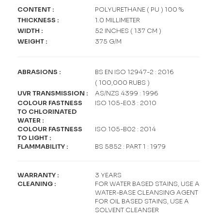
CONTENT
:
POLYURETHANE ( PU ) 100 %
THICKNESS
:
1.0 MILLIMETER
WIDTH
:
52 INCHES ( 137 CM )
WEIGHT
:
375 G/M
ABRASIONS
:
BS EN ISO 12947-2 : 2016
( 100,000 RUBS )
UVR TRANSMISSION
:
AS/NZS 4399 : 1996
COLOUR FASTNESS
ISO 105-E03 : 2010
TO CHLORINATED
WATER
:
COLOUR FASTNESS
ISO 105-B02 : 2014
TO LIGHT
:
FLAMMABILITY
:
BS 5852 : PART 1 : 1979
WARRANTY
:
3 YEARS
CLEANING
:
FOR WATER BASED STAINS, USE A
WATER-BASE CLEANSING AGENT
FOR OIL BASED STAINS, USE A
SOLVENT CLEANSER