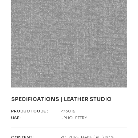
SPECIFICATIONS | LEATHER STUDIO
PRODUCT CODE
:
P73012
USE
:
UPHOLSTERY
CONTENT
:
POLYURETHANE ( PU ) 20 % |