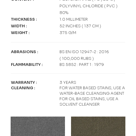
POLYVINYL CHLORIDE ( PVC )
80%
THICKNESS
:
1.0 MILLIMETER
WIDTH
:
52 INCHES ( 137 CM )
WEIGHT
:
375 G/M
ABRASIONS
:
BS EN ISO 12947-2 : 2016
( 100,000 RUBS )
FLAMMABILITY
:
BS 5852 : PART 1 : 1979
WARRANTY
:
3 YEARS
CLEANING
:
FOR WATER BASED STAINS, USE A
WATER-BASE CLEANSING AGENT
FOR OIL BASED STAINS, USE A
SOLVENT CLEANSER