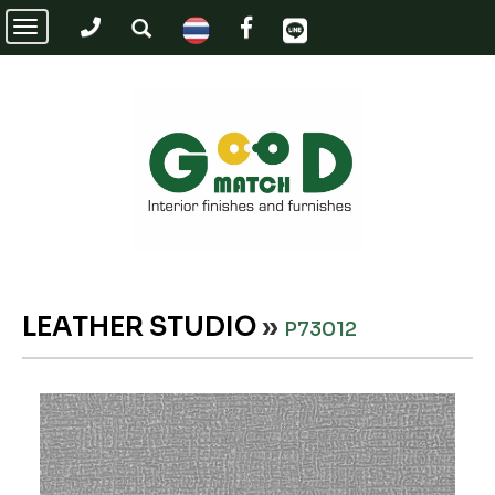
Toggle
navigation
LEATHER STUDIO
»
P73012