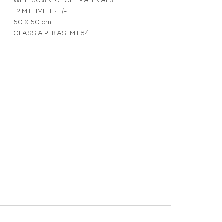
WITH 80% RECYCLE MATERIALS
12 MILLIMETER +/-
60 X 60
cm.
CLASS A PER ASTM E84