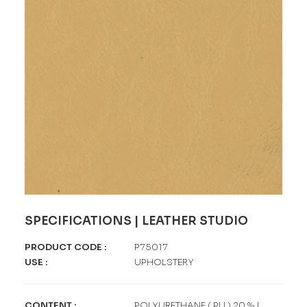
SPECIFICATIONS | LEATHER STUDIO
PRODUCT CODE
:
P75017
USE
:
UPHOLSTERY
CONTENT
:
POLYURETHANE ( PU ) 20 % |