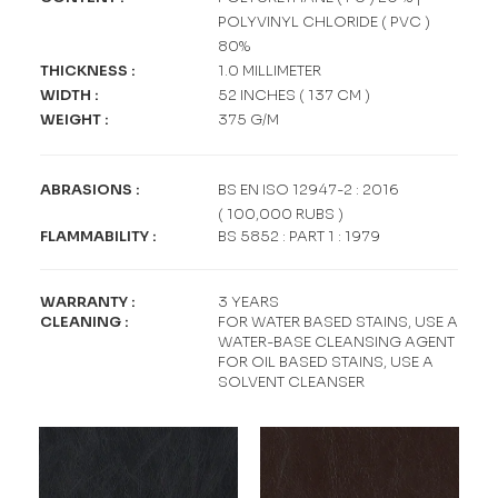
POLYVINYL CHLORIDE ( PVC )
80%
THICKNESS
:
1.0 MILLIMETER
WIDTH
:
52 INCHES ( 137 CM )
WEIGHT
:
375 G/M
ABRASIONS
:
BS EN ISO 12947-2 : 2016
( 100,000 RUBS )
FLAMMABILITY
:
BS 5852 : PART 1 : 1979
WARRANTY
:
3 YEARS
CLEANING
:
FOR WATER BASED STAINS, USE A
WATER-BASE CLEANSING AGENT
FOR OIL BASED STAINS, USE A
SOLVENT CLEANSER