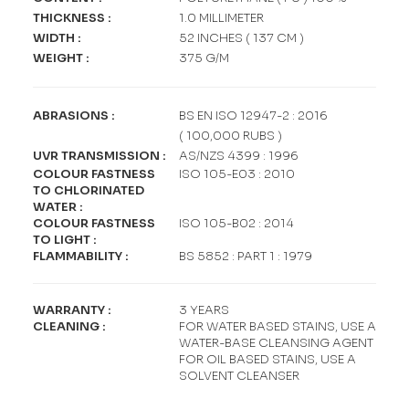
THICKNESS
:
1.0 MILLIMETER
WIDTH
:
52 INCHES ( 137 CM )
WEIGHT
:
375 G/M
ABRASIONS
:
BS EN ISO 12947-2 : 2016
( 100,000 RUBS )
UVR TRANSMISSION
:
AS/NZS 4399 : 1996
COLOUR FASTNESS
ISO 105-E03 : 2010
TO CHLORINATED
WATER
:
COLOUR FASTNESS
ISO 105-B02 : 2014
TO LIGHT
:
FLAMMABILITY
:
BS 5852 : PART 1 : 1979
WARRANTY
:
3 YEARS
CLEANING
:
FOR WATER BASED STAINS, USE A
WATER-BASE CLEANSING AGENT
FOR OIL BASED STAINS, USE A
SOLVENT CLEANSER